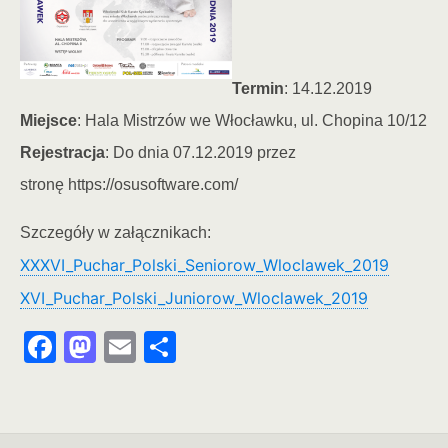
Termin
: 14.12.2019
Miejsce
: Hala Mistrzów we Włocławku, ul. Chopina 10/12
Rejestracja
: Do dnia 07.12.2019 przez
stronę https://osusoftware.com/
Szczegóły w załącznikach:
XXXVI_Puchar_Polski_Seniorow_Wloclawek_2019
XVI_Puchar_Polski_Juniorow_Wloclawek_2019
F
M
E
S
a
a
m
h
c
st
ai
ar
e
o
l
e