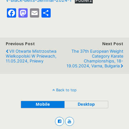
V-Black-Belts-Seminar-2024-1
Pobierz
F
M
E
S
a
a
m
h
c
st
ai
ar
e
o
l
e
Previous Post
Next Post
b
d
VII Otwarte Mistrzostwa
The 37th European Weight
o
o
Wielkopolski W Pniewach,
Category Karate
11.05.2024, Pniewy
Championships, 18-
o
n
19.05.2024, Varna, Bulgaria
k
Back to top
Mobile
Desktop