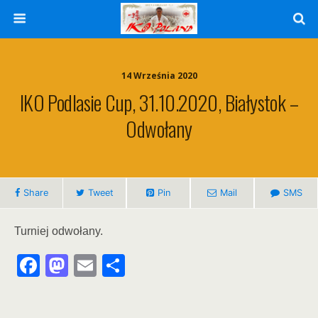
14 Września 2020
IKO Podlasie Cup, 31.10.2020, Białystok –
Odwołany
Share
Tweet
Pin
Mail
SMS
Turniej odwołany.
F
M
E
S
a
a
m
h
c
st
ai
ar